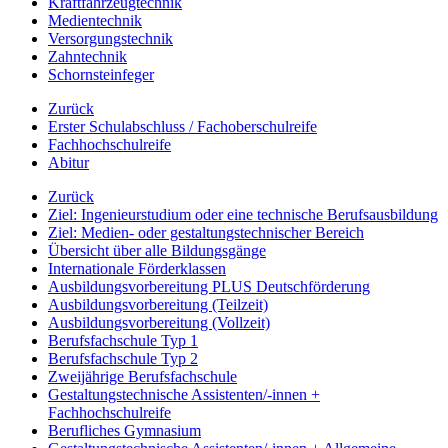
Kraftfahrzeugtechnik
Medientechnik
Versorgungstechnik
Zahntechnik
Schornsteinfeger
Zurück
Erster Schulabschluss / Fachoberschulreife
Fachhochschulreife
Abitur
Zurück
Ziel: Ingenieurstudium oder eine technische Berufsausbildung
Ziel: Medien- oder gestaltungstechnischer Bereich
Übersicht über alle Bildungsgänge
Internationale Förderklassen
Ausbildungsvorbereitung PLUS Deutschförderung
Ausbildungsvorbereitung (Teilzeit)
Ausbildungsvorbereitung (Vollzeit)
Berufsfachschule Typ 1
Berufsfachschule Typ 2
Zweijährige Berufsfachschule
Gestaltungstechnische Assistenten/-innen +
Fachhochschulreife
Berufliches Gymnasium