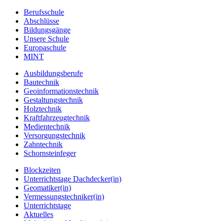
Berufsschule
Abschlüsse
Bildungsgänge
Unsere Schule
Europaschule
MINT
Ausbildungsberufe
Bautechnik
Geoinformationstechnik
Gestaltungstechnik
Holztechnik
Kraftfahrzeugtechnik
Medientechnik
Versorgungstechnik
Zahntechnik
Schornsteinfeger
Blockzeiten
Unterrichtstage Dachdecker(in)
Geomatiker(in)
Vermessungstechniker(in)
Unterrichtstage
Aktuelles