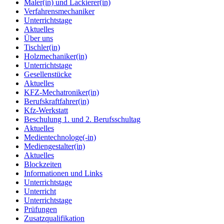
Maler(in) und Lackierer(in)
Verfahrensmechaniker
Unterrichtstage
Aktuelles
Über uns
Tischler(in)
Holzmechaniker(in)
Unterrichtstage
Gesellenstücke
Aktuelles
KFZ-Mechatroniker(in)
Berufskraftfahrer(in)
Kfz-Werkstatt
Beschulung 1. und 2. Berufsschultag
Aktuelles
Medientechnologe(-in)
Mediengestalter(in)
Aktuelles
Blockzeiten
Informationen und Links
Unterrichtstage
Unterricht
Unterrichtstage
Prüfungen
Zusatzqualifikation